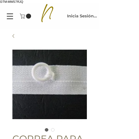
GTM-MWS7RJQ
Inicia Sesión/Regístrate
CORREA PARA