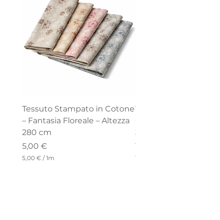
Tessuto Stampato in Cotone
Tessuto di cotone –
– Fantasia Floreale – Altezza
Collezione “Celine” – 
280 cm
320 cm
Precio
Precio
5,00 €
18,00 €
5,00 €
/
1m
18,00 €
5
1
,
8
0
,
0
0
0
€
p
€