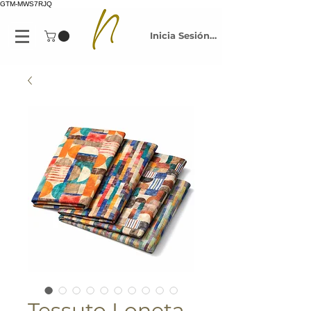
GTM-MWS7RJQ
Inicia Sesión/Regístrate
Tessuto Loneta