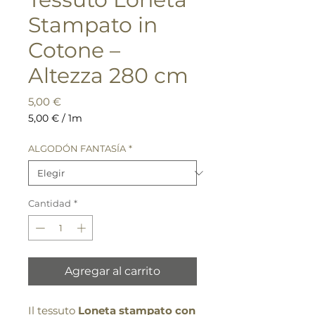
Stampato in
Cotone –
Altezza 280 cm
Precio
5,00 €
5,00 €
/
1m
5,00 €
por
ALGODÓN FANTASÍA
*
1
Metro
Cantidad
*
Agregar al carrito
Il tessuto
Loneta stampato con