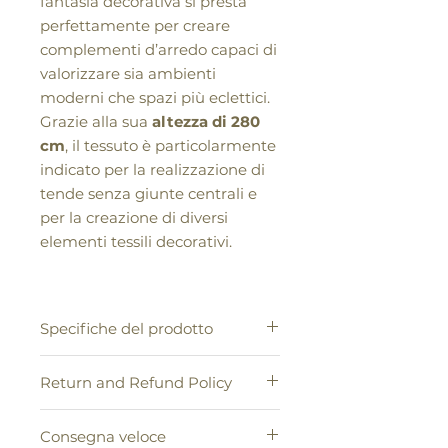
fantasia decorativa si presta
perfettamente per creare
complementi d’arredo capaci di
valorizzare sia ambienti
moderni che spazi più eclettici.
Grazie alla sua
altezza di 280
cm
, il tessuto è particolarmente
indicato per la realizzazione di
tende senza giunte centrali e
per la creazione di diversi
elementi tessili decorativi.
Specifiche del prodotto
Tessuto Loneta stampato, leggero
Return and Refund Policy
ma coprente
, con buona resistenza
e ottima resa decorativa.
1. Conformemente alle disposizioni
Ideale per realizzare:
Consegna veloce
legali in vigore, l'acquirente ha
Tende