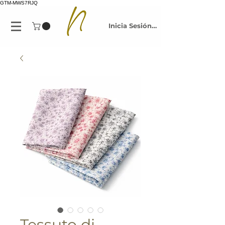
GTM-MWS7RJQ
Inicia Sesión/Regístrate
Tessuto di