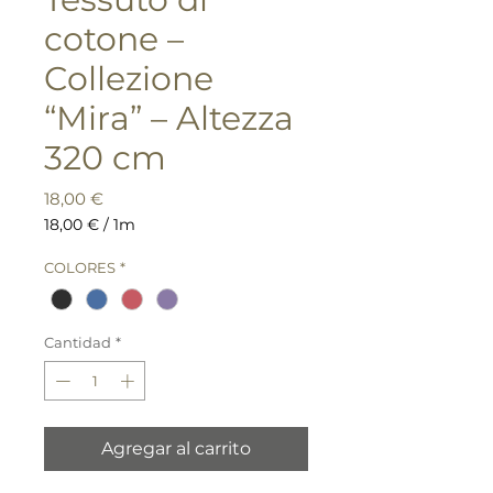
cotone –
Collezione
“Mira” – Altezza
320 cm
Precio
18,00 €
18,00 €
/
1m
18,00 €
por
COLORES
*
1
Metro
Cantidad
*
Agregar al carrito