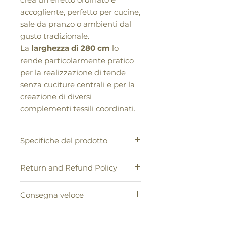
accogliente, perfetto per cucine,
sale da pranzo o ambienti dal
gusto tradizionale.
La
larghezza di 280 cm
lo
rende particolarmente pratico
per la realizzazione di tende
senza cuciture centrali e per la
creazione di diversi
complementi tessili coordinati.
Specifiche del prodotto
Tessuto tinto in filo, leggero ma
Return and Refund Policy
coprente
, con buona resistenza e
ottima resa decorativa.
1. Conformemente alle disposizioni
Ideale per realizzare:
Consegna veloce
legali in vigore, l'acquirente ha
Tende
diritto di recedere dall'acquisto
Cuscini d’arredo
Le spedizioni saranno affidate al
senza alcuna penalità e senza
Coprisedie
nostro Corriere Espresso, con tempi
specificarne il motivo, entro il
Mantovane