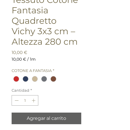
Fantasia
Quadretto
Vichy 3x3 cm –
Altezza 280 cm
Precio
10,00 €
10,00 €
/
1m
10,00 €
por
COTONE A FANTASIA
*
1
Metro
Cantidad
*
Agregar al carrito