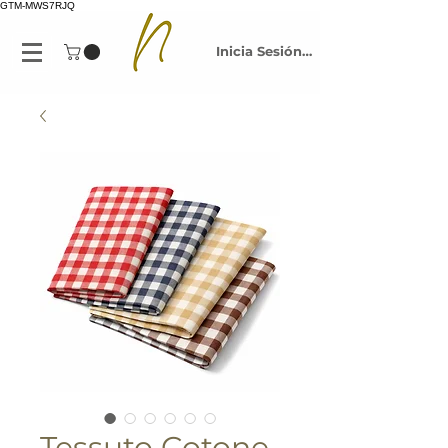
GTM-MWS7RJQ
Inicia Sesión/Regístrate
Tessuto Cotone