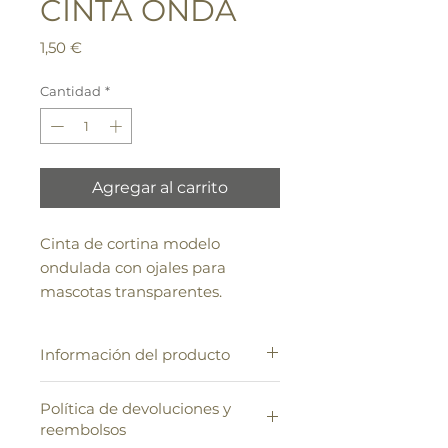
CINTA ONDA
Precio
1,50 €
Cantidad
*
Agregar al carrito
Cinta de cortina modelo
ondulada con ojales para
mascotas transparentes.
Información del producto
Mide 100 MM
Política de devoluciones y
Composición textil: 100%
reembolsos
poliéster.
Rizado automático uniforme y