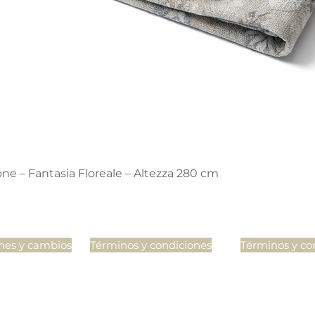
Vista rápida
e – Fantasia Floreale – Altezza 280 cm
nes y cambios
Términos y condiciones
Términos y co
Síguenos en
nuestras redes